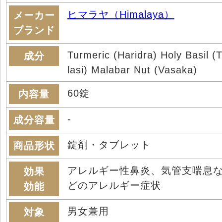
ヒマラヤ（Himalaya）
メーカー
ブランド
Turmeric (Haridra) Holy Basil (
成分
lasi) Malabar Nut (Vasaka)
60錠
内容量
-
成分容量
錠剤・タブレット
商品形状
アレルギー性鼻炎、気管支喘息
効果
どのアレルギー症状
効能
男女兼用
対象