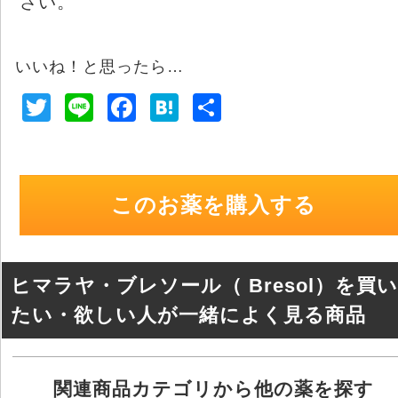
さい。
いいね！と思ったら…
T
Li
F
H
共
wi
n
a
at
有
tt
e
c
e
er
e
n
このお薬を購入する
b
a
o
o
ヒマラヤ・ブレソール（ Bresol）を買い
k
たい・欲しい人が一緒によく見る商品
関連商品カテゴリから他の薬を探す