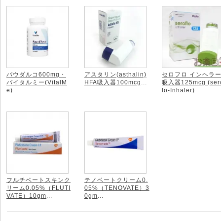
パウダルコ600mg・
アスタリン(asthalin)
セロフロ インヘラ
バイタルミー(VitalM
HFA吸入器100mcg
...
吸入器125mcg (ser
e)
...
lo-Inhaler)
...
フルチベートスキンク
テノベートクリーム0.
リーム0.05%（FLUTI
05%（TENOVATE）3
VATE）10gm
...
0gm
...