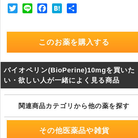
T
Li
F
H
共
wi
n
a
at
有
tt
e
c
e
er
e
n
このお薬を購入する
b
a
o
o
バイオペリン(BioPerine)10mgを買いた
k
い・欲しい人が一緒によく見る商品
関連商品カテゴリから他の薬を探す
その他医薬品や雑貨