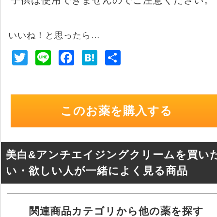
いいね！と思ったら…
T
Li
F
H
共
wi
n
a
at
有
tt
e
c
e
er
e
n
このお薬を購入する
b
a
o
o
美白&アンチエイジングクリームを買い
k
い・欲しい人が一緒によく見る商品
関連商品カテゴリから他の薬を探す