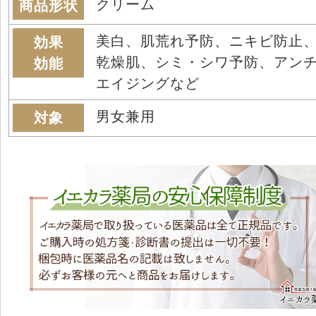
クリーム
商品形状
美白、肌荒れ予防、ニキビ防止
効果
乾燥肌、シミ・シワ予防、アン
効能
エイジングなど
男女兼用
対象