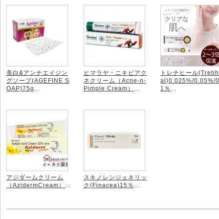
美白&アンチエイジン
ヒマラヤ・ニキビアク
トレチヒール(Tretih
グソープ(AGEFINE S
ネクリーム（Acne-n-
al)0.025%/0.05%/0
OAP)75g
...
Pimple Cream）
...
1％
...
アジダームクリーム
スキノレンジェネリッ
（AzidermCream）
...
ク(Finacea)15％
...