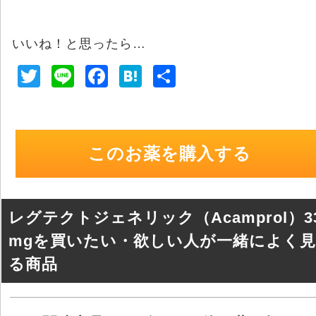
いいね！と思ったら…
T
Li
F
H
共
wi
n
a
at
有
tt
e
c
e
er
e
n
このお薬を購入する
b
a
o
o
レグテクトジェネリック（Acamprol）3
k
mgを買いたい・欲しい人が一緒によく見
る商品