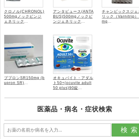
クロノル(CHRONOL)
アンタビュース(ANTA
チャンピックスジェ
500mgノックビンジ
BUS)500mgノックビ
リック（Varnitrip）
ェネリック
...
ンジェネリック
...
mg
...
ブプロンSR150mg (b
オキュバイト・アダル
upron SR)
...
ト50+(ocuvite adult
50 plus)90錠
...
医薬品・病名・症状検索
検